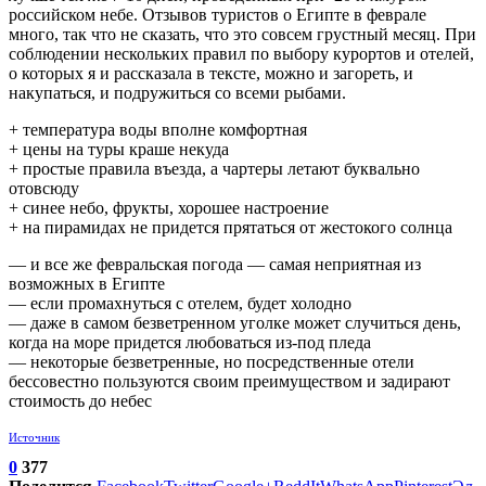
российском небе. Отзывов туристов о Египте в феврале
много, так что не сказать, что это совсем грустный месяц. При
соблюдении нескольких правил по выбору курортов и отелей,
о которых я и рассказала в тексте, можно и загореть, и
накупаться, и подружиться со всеми рыбами.
+ температура воды вполне комфортная
+ цены на туры краше некуда
+ простые правила въезда, а чартеры летают буквально
отовсюду
+ синее небо, фрукты, хорошее настроение
+ на пирамидах не придется прятаться от жестокого солнца
— и все же февральская погода — самая неприятная из
возможных в Египте
— если промахнуться с отелем, будет холодно
— даже в самом безветренном уголке может случиться день,
когда на море придется любоваться из-под пледа
— некоторые безветренные, но посредственные отели
бессовестно пользуются своим преимуществом и задирают
стоимость до небес
Источник
0
377