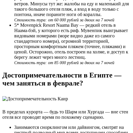
ветров. Минусы тут же: жалобы на еду и маленький для
такого большого отеля пляж, а вход в воду только с
понтона, иначе пораните ноги об кораллы.
Стоимость тура: от 60 000 рублей за двоих на 7 ночей
5* Movenpick Resort Naama Bay — редкий отель в
Наама-бэй, у которого есть риф. Мувенпик выигрывает
видовыми номерами (море видно даже из самого
стандартного номера), огромной территорией,
просторным комфортным пляжем (точнее, пляжами) и
ценой. Осторожно, отель построен на холме, и доступ к
берегу лежит через много лестниц.
Стоимость тура: от 85 000 рублей за двоих на 7 ночей
Достопримечательности в Египте —
чем заняться в феврале?
В пределах курорта — будь то Шарм или Хургада — вне стен
отеля все проводят время по похожему сценарию.
Занимаются снорклингом или дайвингом, смотрят на
пестрый подводный мир всеми доступными способами.