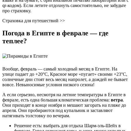
языке и на бумаге, с оригинальной печатью лаборатории или с
qr-кодом). Если летите отдохнуть самостоятельно, не забудьте
про страховку.
Страховка для путешествий >>
Погода в Египте в феврале — где
теплее?
Вообще, февраль — самый холодный месяц в Египте. На
улице падает до +20°С, Красное море «пугает» своими +23°С,
солнечные дни стоят весь месяц напролет, а дождей не бывает
вовсе. Невыносимые условия низкого сезона!
А если серьезно, несмотря на летние температуры в Египте в
феврале, есть одна большая климатическая проблема:
ветра
.
Они приходят в конце ноября и мешают загорать на пляже до
апреля. Они пробираются под купальник и заставляют
натягивать толстовку по вечерам.
Решение есть: выбрать для отдыха Шарм-эль-Шейх в
феврале. Город окружают горы, и здесь много укрытых