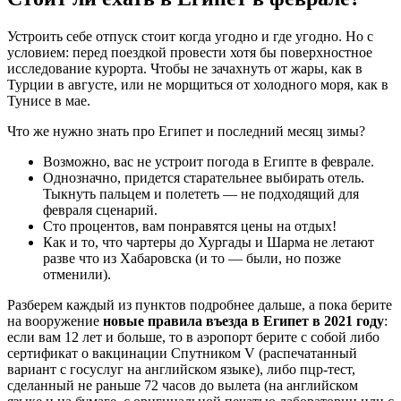
Устроить себе отпуск стоит когда угодно и где угодно. Но с
условием: перед поездкой провести хотя бы поверхностное
исследование курорта. Чтобы не зачахнуть от жары, как в
Турции в августе, или не морщиться от холодного моря, как в
Тунисе в мае.
Что же нужно знать про Египет и последний месяц зимы?
Возможно, вас не устроит погода в Египте в феврале.
Однозначно, придется старательнее выбирать отель.
Тыкнуть пальцем и полететь — не подходящий для
февраля сценарий.
Сто процентов, вам понравятся цены на отдых!
Как и то, что чартеры до Хургады и Шарма не летают
разве что из Хабаровска (и то — были, но позже
отменили).
Разберем каждый из пунктов подробнее дальше, а пока берите
на вооружение
новые правила въезда в Египет в 2021 году
:
если вам 12 лет и больше, то в аэропорт берите с собой либо
сертификат о вакцинации Спутником V (распечатанный
вариант с госуслуг на английском языке), либо пцр-тест,
сделанный не раньше 72 часов до вылета (на английском