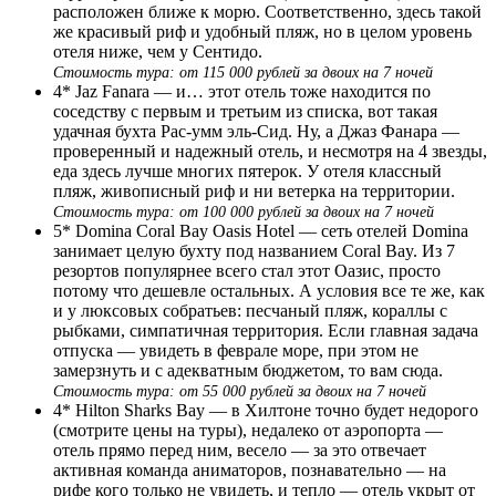
расположен ближе к морю. Соответственно, здесь такой
же красивый риф и удобный пляж, но в целом уровень
отеля ниже, чем у Сентидо.
Стоимость тура: от 115 000 рублей за двоих на 7 ночей
4* Jaz Fanara — и… этот отель тоже находится по
соседству с первым и третьим из списка, вот такая
удачная бухта Рас-умм эль-Сид. Ну, а Джаз Фанара —
проверенный и надежный отель, и несмотря на 4 звезды,
еда здесь лучше многих пятерок. У отеля классный
пляж, живописный риф и ни ветерка на территории.
Стоимость тура: от 100 000 рублей за двоих на 7 ночей
5* Domina Coral Bay Oasis Hotel — сеть отелей Domina
занимает целую бухту под названием Coral Bay. Из 7
резортов популярнее всего стал этот Оазис, просто
потому что дешевле остальных. А условия все те же, как
и у люксовых собратьев: песчаный пляж, кораллы с
рыбками, симпатичная территория. Если главная задача
отпуска — увидеть в феврале море, при этом не
замерзнуть и с адекватным бюджетом, то вам сюда.
Стоимость тура: от 55 000 рублей за двоих на 7 ночей
4* Hilton Sharks Bay — в Хилтоне точно будет недорого
(смотрите цены на туры), недалеко от аэропорта —
отель прямо перед ним, весело — за это отвечает
активная команда аниматоров, познавательно — на
рифе кого только не увидеть, и тепло — отель укрыт от