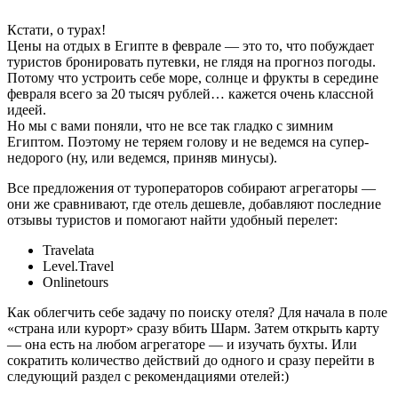
Кстати, о турах!
Цены на отдых в Египте в феврале — это то, что побуждает
туристов бронировать путевки, не глядя на прогноз погоды.
Потому что устроить себе море, солнце и фрукты в середине
февраля всего за 20 тысяч рублей… кажется очень классной
идеей.
Но мы с вами поняли, что не все так гладко с зимним
Египтом. Поэтому не теряем голову и не ведемся на супер-
недорого (ну, или ведемся, приняв минусы).
Все предложения от туроператоров собирают агрегаторы —
они же сравнивают, где отель дешевле, добавляют последние
отзывы туристов и помогают найти удобный перелет:
Travelata
Level.Travel
Onlinetours
Как облегчить себе задачу по поиску отеля? Для начала в поле
«страна или курорт» сразу вбить Шарм. Затем открыть карту
— она есть на любом агрегаторе — и изучать бухты. Или
сократить количество действий до одного и сразу перейти в
следующий раздел с рекомендациями отелей:)