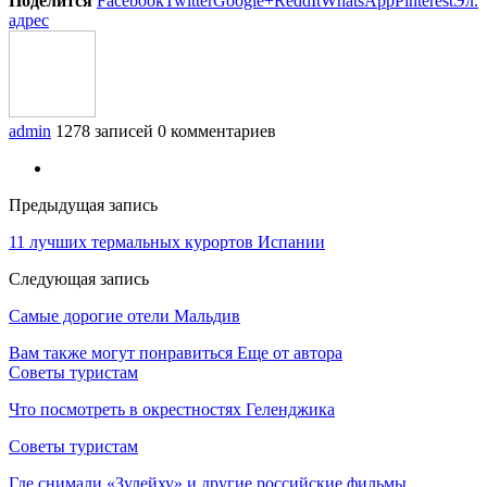
Поделится
Facebook
Twitter
Google+
ReddIt
WhatsApp
Pinterest
Эл.
адрес
admin
1278 записей
0 комментариев
Предыдущая запись
11 лучших термальных курортов Испании
Следующая запись
Самые дорогие отели Мальдив
Вам также могут понравиться
Еще от автора
Советы туристам
Что посмотреть в окрестностях Геленджика
Советы туристам
Где снимали «Зулейху» и другие российские фильмы