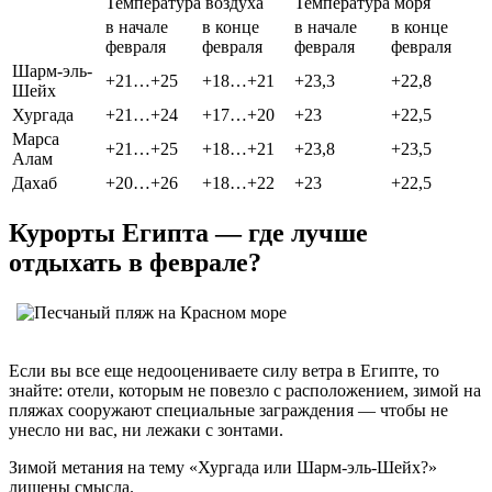
Температура воздуха
Температура моря
в начале
в конце
в начале
в конце
февраля
февраля
февраля
февраля
Шарм-эль-
+21…+25
+18…+21
+23,3
+22,8
Шейх
Хургада
+21…+24
+17…+20
+23
+22,5
Марса
+21…+25
+18…+21
+23,8
+23,5
Алам
Дахаб
+20…+26
+18…+22
+23
+22,5
Курорты Египта — где лучше
отдыхать в феврале?
Если вы все еще недооцениваете силу ветра в Египте, то
знайте: отели, которым не повезло с расположением, зимой на
пляжах сооружают специальные заграждения — чтобы не
унесло ни вас, ни лежаки с зонтами.
Зимой метания на тему «Хургада или Шарм-эль-Шейх?»
лишены смысла.