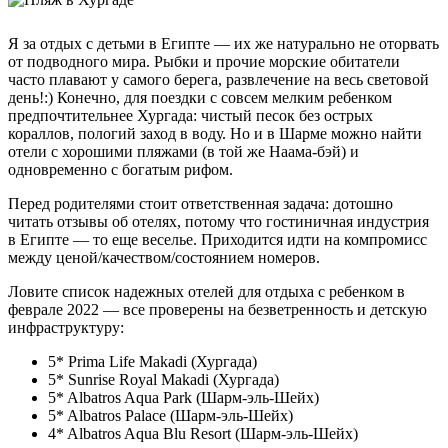
Я за отдых с детьми в Египте — их же натурально не оторвать
от подводного мира. Рыбки и прочие морские обитатели
часто плавают у самого берега, развлечение на весь световой
день!:) Конечно, для поездки с совсем мелким ребенком
предпочтительнее Хургада: чистый песок без острых
кораллов, пологий заход в воду. Но и в Шарме можно найти
отели с хорошими пляжами (в той же Наама-бэй) и
одновременно с богатым рифом.
Перед родителями стоит ответственная задача: дотошно
читать отзывы об отелях, потому что гостиничная индустрия
в Египте — то еще веселье. Приходится идти на компромисс
между ценой/качеством/состоянием номеров.
Ловите список надежных отелей для отдыха с ребенком в
феврале 2022 — все проверены на безветренность и детскую
инфраструктуру:
5* Prima Life Makadi (Хургада)
5* Sunrise Royal Makadi (Хургада)
5* Albatros Aqua Park (Шарм-эль-Шейх)
5* Albatros Palace (Шарм-эль-Шейх)
4* Albatros Aqua Blu Resort (Шарм-эль-Шейх)