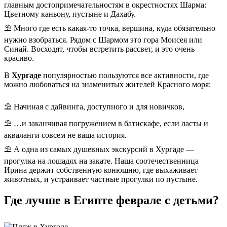
главным достопримечательностям в окрестностях Шарма:
Цветному каньону, пустыне и Дахабу.
⛱️ Много где есть какая-то точка, вершина, куда обязательно
нужно взобраться. Рядом с Шармом это гора Моисея или
Синай. Восходят, чтобы встретить рассвет, и это очень
красиво.
В
Хургаде
популярностью пользуются все активности, где
можно любоваться на знаменитых жителей Красного моря:
⛱️ Начиная с дайвинга, доступного и для новичков,
⛱️ …и заканчивая погружением в батискафе, если ласты и
акваланги совсем не ваша история.
⛱️ А одна из самых душевных экскурсий в Хургаде —
прогулка на лошадях на закате. Наша соотечественница
Ирина держит собственную конюшню, где выхаживает
животных, и устраивает частные прогулки по пустыне.
Где лучше в Египте феврале с детьми?