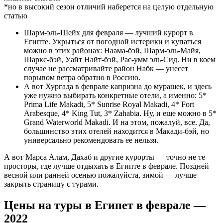
*но в высокий сезон отличий наберется на целую отдельную
статью
Шарм-эль-Шейх для февраля — лучший курорт в
Египте. Укрыться от погодной истерики и купаться
можно в этих районах: Наама-бэй, Шарм-эль-Майя,
Шаркс-бэй, Уайт Найт-бэй, Рас-умм эль-Сид. Ни в коем
случае не рассматривайте район Набк — унесет
порывом ветра обратно в Россию.
А вот Хургада в феврале капризна до мурашек, и здесь
уже нужно выбирать конкретные отели, а именно: 5*
Prima Life Makadi, 5* Sunrise Royal Makadi, 4* Fort
Arabesque, 4* King Tut, 3* Zahabia. Ну, и еще можно в 5*
Grand Waterworld Makadi. И на этом, пожалуй, все. Да,
большинство этих отелей находится в Макади-бэй, но
универсально рекомендовать ее нельзя.
А вот Марса Алам, Дахаб и другие курорты — точно не те
просторы, где лучше отдыхать в Египте в феврале. Поздней
весной или ранней осенью пожалуйста, зимой — лучше
закрыть страницу с турами.
Цены на туры в Египет в феврале —
2022