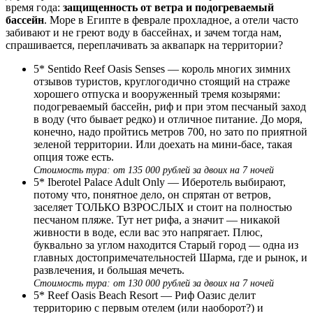
время года:
защищенность от ветра и подогреваемый
бассейн
. Море в Египте в феврале прохладное, а отели часто
забивают и не греют воду в бассейнах, и зачем тогда нам,
спрашивается, переплачивать за аквапарк на территории?
5* Sentido Reef Oasis Senses — король многих зимних
отзывов туристов, круглогодично стоящий на страже
хорошего отпуска и вооруженный тремя козырями:
подогреваемый бассейн, риф и при этом песчаный заход
в воду (что бывает редко) и отличное питание. До моря,
конечно, надо пройтись метров 700, но зато по приятной
зеленой территории. Или доехать на мини-басе, такая
опция тоже есть.
Стоимость тура: от 135 000 рублей за двоих на 7 ночей
5* Iberotel Palace Adult Only — Иберотель выбирают,
потому что, понятное дело, он спрятан от ветров,
заселяет ТОЛЬКО ВЗРОСЛЫХ и стоит на полностью
песчаном пляже. Тут нет рифа, а значит — никакой
живности в воде, если вас это напрягает. Плюс,
буквально за углом находится Старый город — одна из
главных достопримечательностей Шарма, где и рынок, и
развлечения, и большая мечеть.
Стоимость тура: от 130 000 рублей за двоих на 7 ночей
5* Reef Oasis Beach Resort — Риф Оазис делит
территорию с первым отелем (или наоборот?) и