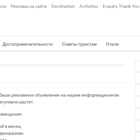
рта
Реклама на сайте
Destination
Activities
Enquiry Thank You
Достопримечательности
Советы туристам
Отели
ь Ваше рекламное объявление на нашем информационном
егулярно растет.
азмещения:
ей в месяц
единоразово
зово