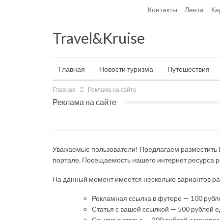
Пятница, 7 августа, 2026
Контакты
Лента
Ка
Checkout
My Account
Travel&Kruise
Главная
Новости туризма
Путешествия
Главная
Реклама на сайте
Реклама на сайте
Уважаемые пользователи! Предлагаем разместит
портале. Посещаемость нашего интернет ресурса р
На данный момент имеется несколько вариантов р
Рекламная ссылка в футере — 100 рубл
Статья с вашей ссылкой — 500 рублей 
Ссылка в статье — 200 рублей единора