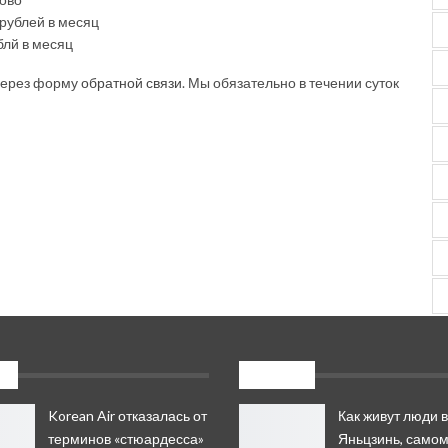
 рублей в месяц
блй в месяц
 через форму
обратной связи
. Мы обязательно в течении суток
:
Свежее
Korean Air отказалась от
Как живут люди в
терминов «стюардесса»
Яньцзинь, самом