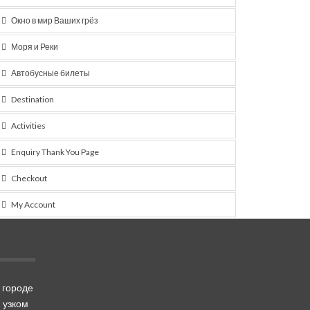
Окно в мир Ваших грёз
Моря и Реки
Автобусные билеты
Destination
Activities
Enquiry Thank You Page
Checkout
My Account
 городе
 узком