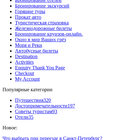
Бронирование отелей
Бронирование экскурсий
Горящие туры
Прокат авто
Туристическая страховка
Железнодорожные билеты
Бронирование круизов-онлайн.
Окно в мир Ваших грёз
Моря и Реки
Автобусные билеты
Destination
Activities
Enquiry Thank You Page
Checkout
My Account
Популярные категории
Путешествия
320
Достопримечательности
197
Советы туристам
93
Отели
35
Новое:
Что выбрать при переезде в Санкт-Петербург?