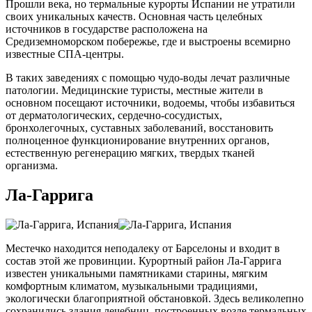
Прошли века, но термальные курорты Испании не утратили
своих уникальных качеств. Основная часть целебных
источников в государстве расположена на
Средиземноморском побережье, где и выстроены всемирно
известные СПА-центры.
В таких заведениях с помощью чудо-воды лечат различные
патологии. Медицинские туристы, местные жители в
основном посещают источники, водоемы, чтобы избавиться
от дерматологических, сердечно-сосудистых,
бронхолегочных, суставных заболеваний, восстановить
полноценное функционирование внутренних органов,
естественную регенерацию мягких, твердых тканей
организма.
Ла-Гаррига
Местечко находится неподалеку от Барселоны и входит в
состав этой же провинции. Курортный район Ла-Гаррига
известен уникальными памятниками старины, мягким
комфортным климатом, музыкальными традициями,
экологически благоприятной обстановкой. Здесь великолепно
сохранились здания лечебниц, построенных возле термальных