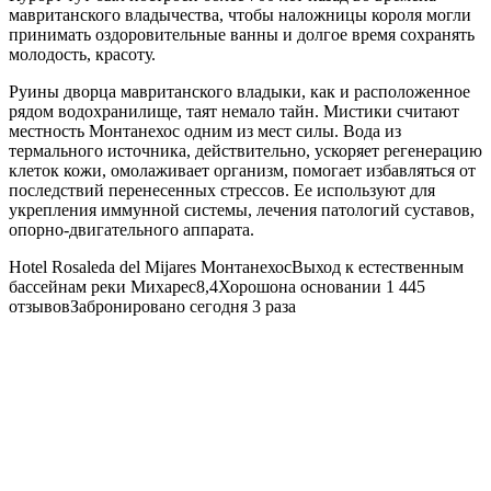
мавританского владычества, чтобы наложницы короля могли
принимать оздоровительные ванны и долгое время сохранять
молодость, красоту.
Руины дворца мавританского владыки, как и расположенное
рядом водохранилище, таят немало тайн. Мистики считают
местность Монтанехос одним из мест силы. Вода из
термального источника, действительно, ускоряет регенерацию
клеток кожи, омолаживает организм, помогает избавляться от
последствий перенесенных стрессов. Ее используют для
укрепления иммунной системы, лечения патологий суставов,
опорно-двигательного аппарата.
Hotel Rosaleda del Mijares
МонтанехосВыход к естественным
бассейнам реки Михарес8,4Хорошона основании 1 445
отзывовЗабронировано сегодня 3 раза