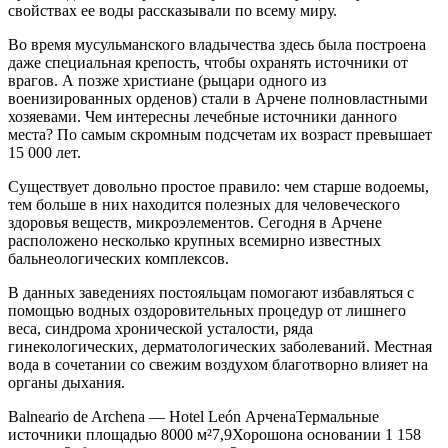
свойствах ее воды рассказывали по всему миру.
Во время мусульманского владычества здесь была построена
даже специальная крепость, чтобы охранять источники от
врагов. А позже христиане (рыцари одного из
военизированных орденов) стали в Арчене полновластными
хозяевами. Чем интересны лечебные источники данного
места? По самым скромным подсчетам их возраст превышает
15 000 лет.
Существует довольно простое правило: чем старше водоемы,
тем больше в них находится полезных для человеческого
здоровья веществ, микроэлементов. Сегодня в Арчене
расположено несколько крупных всемирно известных
бальнеологических комплексов.
В данных заведениях постояльцам помогают избавляться с
помощью водных оздоровительных процедур от лишнего
веса, синдрома хронической усталости, ряда
гинекологических, дерматологических заболеваний. Местная
вода в сочетании со свежим воздухом благотворно влияет на
органы дыхания.
Balneario de Archena — Hotel León
АрченаТермальные
источники площадью 8000 м²7,9Хорошона основании 1 158