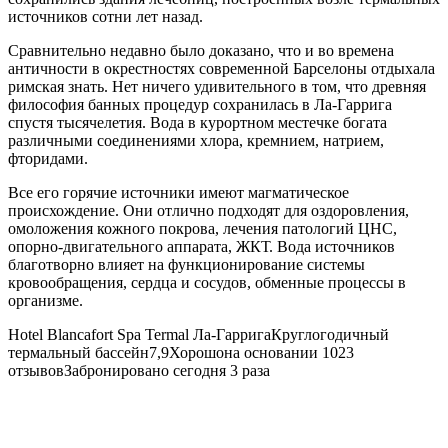
источников сотни лет назад.
Сравнительно недавно было доказано, что и во времена
античности в окрестностях современной Барселоны отдыхала
римская знать. Нет ничего удивительного в том, что древняя
философия банных процедур сохранилась в Ла-Гаррига
спустя тысячелетия. Вода в курортном местечке богата
различными соединениями хлора, кремнием, натрием,
фторидами.
Все его горячие источники имеют магматическое
происхождение. Они отлично подходят для оздоровления,
омоложения кожного покрова, лечения патологий ЦНС,
опорно-двигательного аппарата, ЖКТ. Вода источников
благотворно влияет на функционирование системы
кровообращения, сердца и сосудов, обменные процессы в
организме.
Hotel Blancafort Spa Termal
Ла-ГарригаКруглогодичный
термальный бассейн7,9Хорошона основании 1023
отзывовЗабронировано сегодня 3 раза