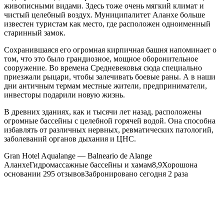
живописными видами. Здесь тоже очень мягкий климат и
чистый целебный воздух. Муниципалитет Аланхе больше
известен туристам как место, где расположен одноименный
старинный замок.
Сохранившаяся его огромная кирпичная башня напоминает о
том, что это было грандиозное, мощное оборонительное
сооружение. Во времена Средневековья сюда специально
приезжали рыцари, чтобы залечивать боевые раны. А в наши
дни античным термам местные жители, предприниматели,
инвесторы подарили новую жизнь.
В древних зданиях, как и тысячи лет назад, расположены
огромные бассейны с целебной горячей водой. Она способна
избавлять от различных нервных, ревматических патологий,
заболеваний органов дыхания и ЦНС.
Gran Hotel Aqualange — Balneario de Alange
АланхеГидромассажные бассейны и хамам8,9Хорошона
основании 295 отзывовЗабронировано сегодня 2 раза