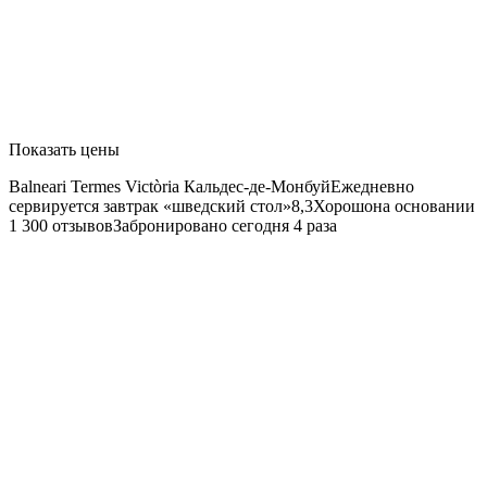
Показать цены
Balneari Termes Victòria
Кальдес-де-МонбуйЕжедневно
сервируется завтрак «шведский стол»8,3Хорошона основании
1 300 отзывовЗабронировано сегодня 4 раза