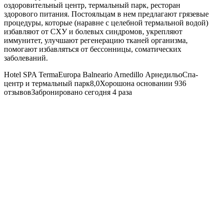
оздоровительный центр, термальный парк, ресторан
здорового питания. Постояльцам в нем предлагают грязевые
процедуры, которые (наравне с целебной термальной водой)
избавляют от СХУ и болевых синдромов, укрепляют
иммунитет, улучшают регенерацию тканей организма,
помогают избавляться от бессонницы, соматических
заболеваний.
Hotel SPA TermaEuropa Balneario Arnedillo
АрнедильоСпа-
центр и термальный парк8,0Хорошона основании 936
отзывовЗабронировано сегодня 4 раза