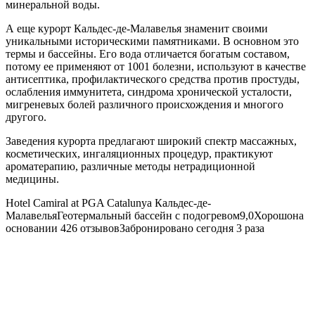
минеральной воды.
А еще курорт Кальдес-де-Малавелья знаменит своими
уникальными историческими памятниками. В основном это
термы и бассейны. Его вода отличается богатым составом,
потому ее применяют от 1001 болезни, используют в качестве
антисептика, профилактического средства против простуды,
ослабления иммунитета, синдрома хронической усталости,
мигреневых болей различного происхождения и многого
другого.
Заведения курорта предлагают широкий спектр массажных,
косметических, ингаляционных процедур, практикуют
ароматерапию, различные методы нетрадиционной
медицины.
Hotel Camiral at PGA Catalunya
Кальдес-де-
МалавельяГеотермальный бассейн с подогревом9,0Хорошона
основании 426 отзывовЗабронировано сегодня 3 раза