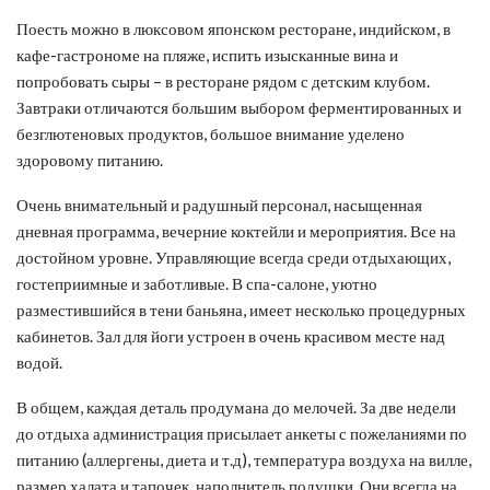
Поесть можно в люксовом японском ресторане, индийском, в
кафе-гастрономе на пляже, испить изысканные вина и
попробовать сыры – в ресторане рядом с детским клубом.
Завтраки отличаются большим выбором ферментированных и
безглютеновых продуктов, большое внимание уделено
здоровому питанию.
Очень внимательный и радушный персонал, насыщенная
дневная программа, вечерние коктейли и мероприятия. Все на
достойном уровне. Управляющие всегда среди отдыхающих,
гостеприимные и заботливые. В спа-салоне, уютно
разместившийся в тени баньяна, имеет несколько процедурных
кабинетов. Зал для йоги устроен в очень красивом месте над
водой.
В общем, каждая деталь продумана до мелочей. За две недели
до отдыха администрация присылает анкеты с пожеланиями по
питанию (аллергены, диета и т.д), температура воздуха на вилле,
размер халата и тапочек, наполнитель подушки. Они всегда на