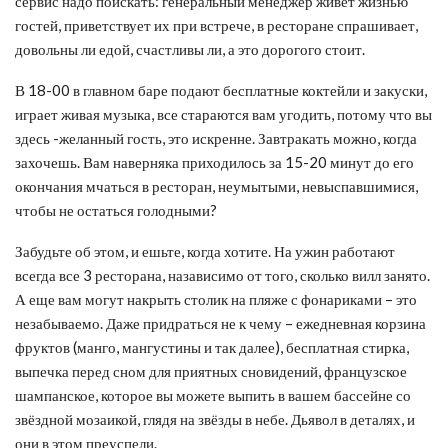
сервис надо поискать: генеральный менеджер живёт жизнью
гостей, приветствует их при встрече, в ресторане спрашивает,
довольны ли едой, счастливы ли, а это дорогого стоит.
В 18-00 в главном баре подают бесплатные коктейли и закуски,
играет живая музыка, все стараются вам угодить, потому что вы
здесь -желанный гость, это искренне. Завтракать можно, когда
захочешь. Вам наверняка приходилось за 15-20 минут до его
окончания мчаться в ресторан, неумытыми, невыспавшимися,
чтобы не остаться голодными?
Забудьте об этом, и ешьте, когда хотите. На ужин работают
всегда все 3 ресторана, назависимо от того, сколько вилл занято.
А еще вам могут накрыть столик на пляже с фонариками – это
незабываемо. Даже придраться не к чему – ежедневная корзина
фруктов (манго, мангустины и так далее), бесплатная стирка,
выпечка перед сном для приятных сновидений, французское
шампанское, которое вы можете выпить в вашем бассейне со
звёздной мозаикой, глядя на звёзды в небе. Дьявол в деталях, и
они в этом преуспели.