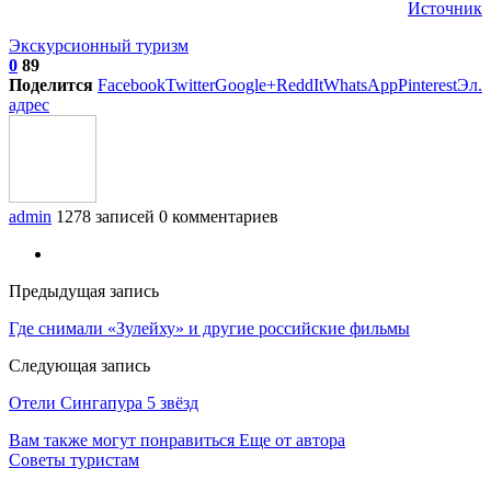
Источник
Экскурсионный туризм
0
89
Поделится
Facebook
Twitter
Google+
ReddIt
WhatsApp
Pinterest
Эл.
адрес
admin
1278 записей
0 комментариев
Предыдущая запись
Где снимали «Зулейху» и другие российские фильмы
Следующая запись
Отели Сингапура 5 звёзд
Вам также могут понравиться
Еще от автора
Советы туристам