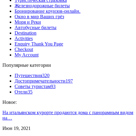
Туристическая страховка
Железнодорожные билеты
Бронирование круизов-онлайн.
Окно в мир Ваших грёз
Моря и Реки
Автобусные билеты
Destination
Activities
Enquiry Thank You Page
Checkout
My Account
Популярные категории
Путешествия
320
Достопримечательности
197
Советы туристам
93
Отели
35
Новое:
На итальянском курорте продаются дома с панорамным видом
на…
Июн 19, 2021