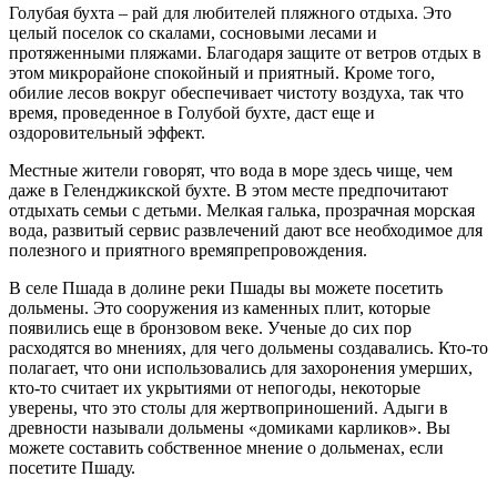
Голубая бухта – рай для любителей пляжного отдыха. Это
целый поселок со скалами, сосновыми лесами и
протяженными пляжами. Благодаря защите от ветров отдых в
этом микрорайоне спокойный и приятный. Кроме того,
обилие лесов вокруг обеспечивает чистоту воздуха, так что
время, проведенное в Голубой бухте, даст еще и
оздоровительный эффект.
Местные жители говорят, что вода в море здесь чище, чем
даже в Геленджикской бухте. В этом месте предпочитают
отдыхать семьи с детьми. Мелкая галька, прозрачная морская
вода, развитый сервис развлечений дают все необходимое для
полезного и приятного времяпрепровождения.
В селе Пшада в долине реки Пшады вы можете посетить
дольмены. Это сооружения из каменных плит, которые
появились еще в бронзовом веке. Ученые до сих пор
расходятся во мнениях, для чего дольмены создавались. Кто-то
полагает, что они использовались для захоронения умерших,
кто-то считает их укрытиями от непогоды, некоторые
уверены, что это столы для жертвоприношений. Адыги в
древности называли дольмены «домиками карликов». Вы
можете составить собственное мнение о дольменах, если
посетите Пшаду.