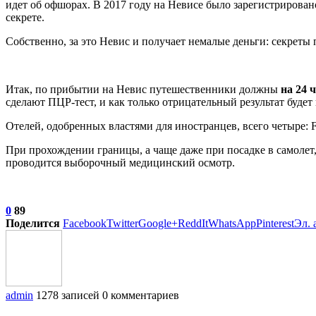
идет об офшорах. В 2017 году на Невисе было зарегистрирован
секрете.
Собственно, за это Невис и получает немалые деньги: секреты
Итак, по прибытии на Невис путешественники должны
на 24 
сделают ПЦР-тест, и как только отрицательный результат будет
Отелей, одобренных властями для иностранцев, всего четыре: Four
При прохождении границы, а чаще даже при посадке в самолет
проводится выборочный медицинский осмотр.
0
89
Поделится
Facebook
Twitter
Google+
ReddIt
WhatsApp
Pinterest
Эл. 
admin
1278 записей
0 комментариев