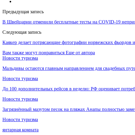
Предыдущая запись
В Швейцарии отменили бесплатные тесты на COVID-19 непр
Следующая запись
Каякер делает потрясающие фотографии норвежских фьордов и 
Вам также могут понравиться
Еще от автора
Новости туризма
Мальдивы остаются главным направлением для свадебных пут
Новости туризма
До 100 дополнительных рейсов в неделю: РФ оценивает потре
Новости туризма
Загрязнённый мазутом песок на пляжах Анапы полностью замен
Новости туризма
янтарная комната