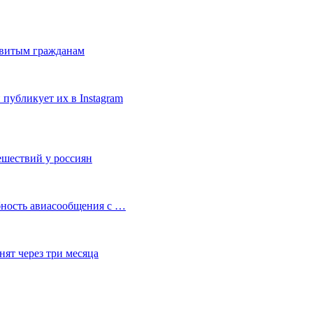
ивитым гражданам
публикует их в Instagram
ешествий у россиян
бность авиасообщения с …
ят через три месяца