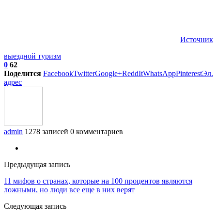
Источник
выездной туризм
0
62
Поделится
Facebook
Twitter
Google+
ReddIt
WhatsApp
Pinterest
Эл.
адрес
admin
1278 записей
0 комментариев
Предыдущая запись
11 мифов о странах, которые на 100 процентов являются
ложными, но люди все еще в них верят
Следующая запись