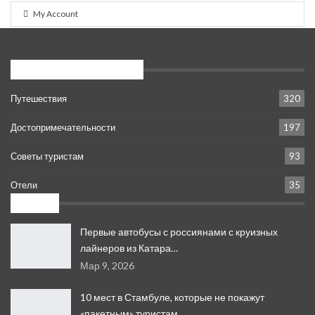
My Account
Популярные категории
Путешествия
320
Достопримечательности
197
Советы туристам
93
Отели
35
Новое:
Первые автобусы с россиянами с круизных
лайнеров из Катара…
Мар 9, 2026
10 мест в Стамбуле, которые не покажут
«пакетным» туристам