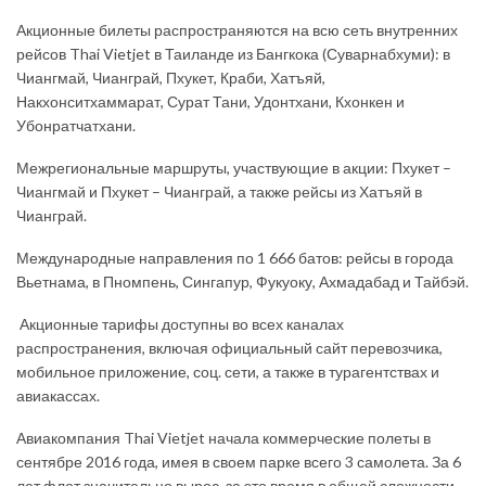
Акционные билеты распространяются на всю сеть внутренних
рейсов Thai Vietjet в Таиланде из Бангкока (Суварнабхуми): в
Чиангмай, Чианграй, Пхукет, Краби, Хатъяй,
Накхонситхаммарат, Сурат Тани, Удонтхани, Кхонкен и
Убонратчатхани.
Межрегиональные маршруты, участвующие в акции: Пхукет –
Чиангмай и Пхукет – Чианграй, а также рейсы из Хатъяй в
Чианграй.
Международные направления по 1 666 батов: рейсы в города
Вьетнама, в Пномпень, Сингапур, Фукуоку, Ахмадабад и Тайбэй.
Акционные тарифы доступны во всех каналах
распространения, включая официальный сайт перевозчика,
мобильное приложение, соц. сети, а также в турагентствах и
авиакассах.
Авиакомпания Thai Vietjet начала коммерческие полеты в
сентябре 2016 года, имея в своем парке всего 3 самолета. За 6
лет флот значительно вырос, за это время в общей сложности