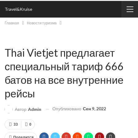
Travel&Kruise
Главная
Новости туризма
Thai Vietjet предлагает
специальный тариф 666
батов на все внутренние
рейсы
Опубликовано
Сен 9, 2022
Автор
Admin
33
0
Поделится