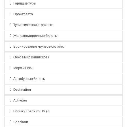
Горящие туры
Прокат авто
Туристическая страховка
Железнодорожные билеты
Бронирование круизов-онлайн.
Окно в мир Ваших грёз
Моря и Реки
Автобусные билеты
Destination
Activities
Enquiry Thank You Page
Checkout