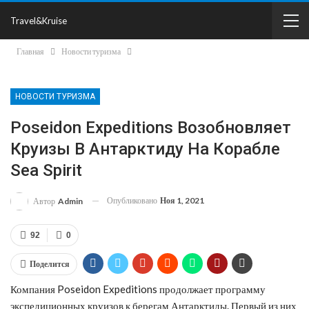
Travel&Kruise
Главная
Новости туризма
НОВОСТИ ТУРИЗМА
Poseidon Expeditions Возобновляет
Круизы В Антарктиду На Корабле
Sea Spirit
Опубликовано
Ноя 1, 2021
Автор
Admin
92
0
Поделится
Компания Poseidon Expeditions продолжает программу
экспедиционных круизов к берегам Антарктиды. Первый из них