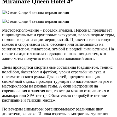
Miramare Queen Hotel 4*
Месторасположение – поселок Кумкей. Персонал предлагает
индивидуальные и групповые экскурсии, велосипедные туры,
помощь в организации мероприятий. Привести тело в тонус
можно в спортивном зале, бассейне или записавшись на
занятия степом, пилатесом, зумбой и водной гимнастикой. На
пляже находится школа подводного плавания для тех, кто
давно хотел получить новый захватывающий опыт.
Днем проводятся спортивные состязания (бадминтон, теннис,
волейбол, баскетбол и футбол), уроки стрельбы из лука и
пневматического ружья. Для гостей, предпочитающих
спокойный отдых, проходят турниры по настольным играм и
мастер-классы на разные темы. А если настроения на
соревнования и занятия нет, то всегда можно отправиться в
аквапарк или SPA-центр. Обязательно попробуйте пенное
растирание и тайский массаж.
По вечерам аниматоры организовывают различные шоу,
дискотеки, караоке. И пока взрослые смотрят выступления