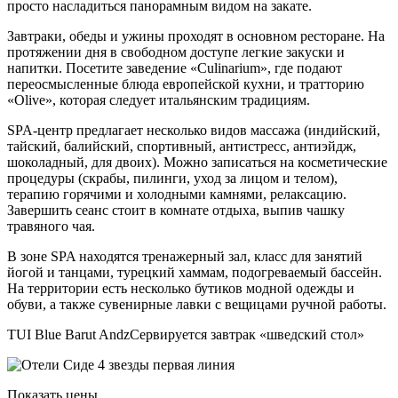
просто насладиться панорамным видом на закате.
Завтраки, обеды и ужины проходят в основном ресторане. На
протяжении дня в свободном доступе легкие закуски и
напитки. Посетите заведение «Culinarium», где подают
переосмысленные блюда европейской кухни, и тратторию
«Olive», которая следует итальянским традициям.
SPA-центр предлагает несколько видов массажа (индийский,
тайский, балийский, спортивный, антистресс, антиэйдж,
шоколадный, для двоих). Можно записаться на косметические
процедуры (скрабы, пилинги, уход за лицом и телом),
терапию горячими и холодными камнями, релаксацию.
Завершить сеанс стоит в комнате отдыха, выпив чашку
травяного чая.
В зоне SPA находятся тренажерный зал, класс для занятий
йогой и танцами, турецкий хаммам, подогреваемый бассейн.
На территории есть несколько бутиков модной одежды и
обуви, а также сувенирные лавки с вещицами ручной работы.
TUI Blue Barut AndzCервируется завтрак «шведский стол»
Показать цены