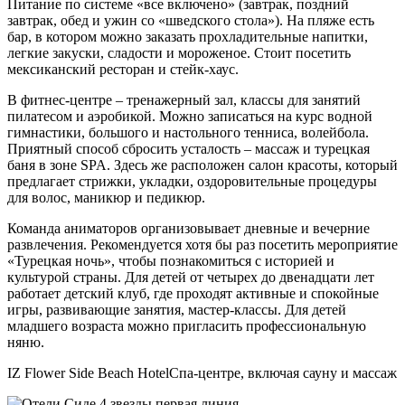
Питание по системе «все включено» (завтрак, поздний
завтрак, обед и ужин со «шведского стола»). На пляже есть
бар, в котором можно заказать прохладительные напитки,
легкие закуски, сладости и мороженое. Стоит посетить
мексиканский ресторан и стейк-хаус.
В фитнес-центре – тренажерный зал, классы для занятий
пилатесом и аэробикой. Можно записаться на курс водной
гимнастики, большого и настольного тенниса, волейбола.
Приятный способ сбросить усталость – массаж и турецкая
баня в зоне SPA. Здесь же расположен салон красоты, который
предлагает стрижки, укладки, оздоровительные процедуры
для волос, маникюр и педикюр.
Команда аниматоров организовывает дневные и вечерние
развлечения. Рекомендуется хотя бы раз посетить мероприятие
«Турецкая ночь», чтобы познакомиться с историей и
культурой страны. Для детей от четырех до двенадцати лет
работает детский клуб, где проходят активные и спокойные
игры, развивающие занятия, мастер-классы. Для детей
младшего возраста можно пригласить профессиональную
няню.
IZ Flower Side Beach HotelСпа-центре, включая сауну и массаж