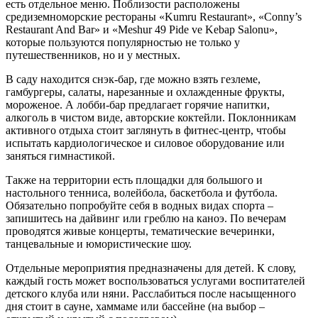
есть отдельное меню. Поблизости расположены
средиземноморские рестораны «Kumru Restaurant», «Conny’s
Restaurant And Bar» и «Meshur 49 Pide ve Kebap Salonu»,
которые пользуются популярностью не только у
путешественников, но и у местных.
В саду находится снэк-бар, где можно взять гезлеме,
гамбургеры, салаты, нарезанные и охлажденные фрукты,
мороженое. А лобби-бар предлагает горячие напитки,
алкоголь в чистом виде, авторские коктейли. Поклонникам
активного отдыха стоит заглянуть в фитнес-центр, чтобы
испытать кардиологическое и силовое оборудование или
заняться гимнастикой.
Также на территории есть площадки для большого и
настольного тенниса, волейбола, баскетбола и футбола.
Обязательно попробуйте себя в водных видах спорта –
запишитесь на дайвинг или греблю на каноэ. По вечерам
проводятся живые концерты, тематические вечеринки,
танцевальные и юмористические шоу.
Отдельные мероприятия предназначены для детей. К слову,
каждый гость может воспользоваться услугами воспитателей
детского клуба или няни. Расслабиться после насыщенного
дня стоит в сауне, хаммаме или бассейне (на выбор –