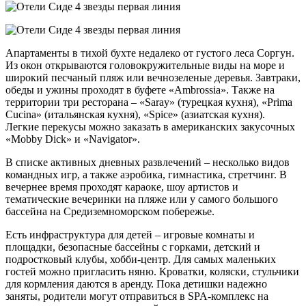
Апартаменты в тихой бухте недалеко от густого леса Соргун.
Из окон открываются головокружительные виды на море и
широкий песчаный пляж или вечнозеленые деревья. Завтраки,
обеды и ужины проходят в буфете «Ambrossia». Также на
территории три ресторана – «Saray» (турецкая кухня), «Prima
Cucina» (итальянская кухня), «Spice» (азиатская кухня).
Легкие перекусы можно заказать в американских закусочных
«Mobby Dick» и «Navigator».
В списке активных дневных развлечений – несколько видов
командных игр, а также аэробика, гимнастика, стретчинг. В
вечернее время проходят караоке, шоу артистов и
тематические вечеринки на пляже или у самого большого
бассейна на Средиземноморском побережье.
Есть инфраструктура для детей – игровые комнаты и
площадки, безопасные бассейны с горками, детский и
подростковый клубы, хобби-центр. Для самых маленьких
гостей можно пригласить няню. Кроватки, коляски, стульчики
для кормления даются в аренду. Пока детишки надежно
заняты, родители могут отправиться в SPA-комплекс на