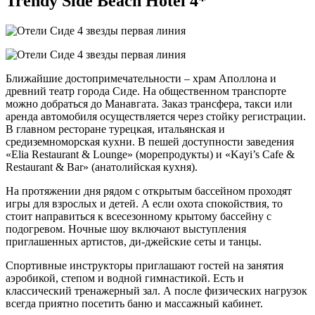
Trendy Side Beach Hotel 4*
Ближайшие достопримечательности – храм Аполлона и
древний театр города Сиде. На общественном транспорте
можно добраться до Манавгата. Заказ трансфера, такси или
аренда автомобиля осуществляется через стойку регистрации.
В главном ресторане турецкая, итальянская и
средиземноморская кухни. В пешей доступности заведения
«Elia Restaurant & Lounge» (морепродукты) и «Kayi’s Cafe &
Restaurant & Bar» (анатолийская кухня).
На протяжении дня рядом с открытым бассейном проходят
игры для взрослых и детей. А если охота спокойствия, то
стоит направиться к всесезонному крытому бассейну с
подогревом. Ночные шоу включают выступления
приглашенных артистов, ди-джейские сеты и танцы.
Спортивные инструкторы приглашают гостей на занятия
аэробикой, степом и водной гимнастикой. Есть и
классический тренажерный зал. А после физических нагрузок
всегда приятно посетить баню и массажный кабинет.