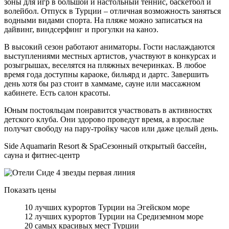
зоны для игр в большой и настольный теннис, баскетбол и
волейбол. Отпуск в Турции – отличная возможность заняться
водными видами спорта. На пляже можно записаться на
дайвинг, виндсерфинг и прогулки на каноэ.
В высокий сезон работают аниматоры. Гости наслаждаются
выступлениями местных артистов, участвуют в конкурсах и
розыгрышах, веселятся на пляжных вечеринках. В любое
время года доступны караоке, бильярд и дартс. Завершить
день хотя бы раз стоит в хаммаме, сауне или массажном
кабинете. Есть салон красоты.
Юным постояльцам понравится участвовать в активностях
детского клуба. Они здорово проведут время, а взрослые
получат свободу на пару-тройку часов или даже целый день.
Side Aquamarin Resort & SpaСезонный открытый бассейн,
сауна и фитнес-центр
Показать цены
10 лучших курортов Турции на Эгейском море
12 лучших курортов Турции на Средиземном море
20 самых красивых мест Турции