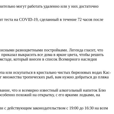
ительно могут работать удаленно или у них достаточно
ат теста на COVID-19, сделанный в течение 72 часов после
писными разноцветными постройками. Легенда гласит, что
приказал выкрасить все дома в яркие цвета, чтобы решить
мстаде, который внесен в список Всемирного наследия
непа или искупаться в кристально чистых бирюзовых водах Кас-
г множества тропических рыб, вам нужно добраться до пляжа
азвание, что и всемирно известный алкогольный напиток Блю
особенно похожий на открытку, с его яркими лодками, на
и с действующим законодательством с 19:00 до 16:30 на всем