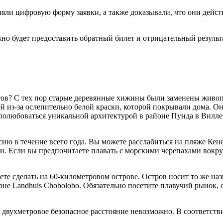
ли цифровую форму заявки, а также доказывали, что они действ
жно будет предоставить обратный билет и отрицательный результ
атов? С тех пор старые деревянные хижины были заменены живо
 из-за ослепительно белой краски, которой покрывали дома. Он 
полюбоваться уникальной архитектурой в районе Пунда в Вилле
ьсию в течение всего года. Вы можете расслабиться на пляже Ке
. Если вы предпочитаете плавать с морскими черепахами вокру
ете сделать на 60-километровом острове. Остров носит то же н
рне Landhuis Chobolobo. Обязательно посетите плавучий рынок, 
двухметровое безопасное расстояние невозможно. В соответстви