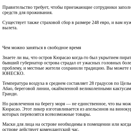
Правительство требует, чтобы приезжающие сотрудники заполня
средств для проживания.
Существует также страховой сбор в размере 248 евро, и вам ну
вылета.
Чем можно заняться в свободное время
Знаете ли вы, что остров Кюрасао когда-то был укрытием пир
бывший губернатор острова страдал от ужасных головных болей
проблему, и местные жители сохранили традицию. Вы можете 
ЮНЕСКО.
Температура воздуха в среднем составляет 28 градусов по Цел
Абао, береговой линии, окаймленной великолепными кактусами
Гранди.
Но развлечения на берегу моря — не единственное, что вы мож
Кюрасао. Этот ликер изготавливается из апельсинов на виноку
которых перевозятся всевозможные товары.
Маски для лица на острове необходимы в помещении или когда 
острове действует комендантский час.