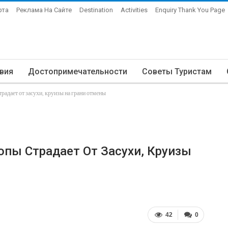
рта
Реклама На Сайте
Destination
Activities
Enquiry Thank You Page
вия
Достопримечательности
Советы Туристам
радает от засухи, круизы на грани отмены
опы Страдает От Засухи, Круизы
42
0