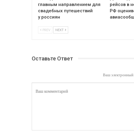
главным направлением для
рейсов в 
свадебных путешествий
РФ оценив
у россиян
авиасообщ
PREV
NEXT
Оставьте Ответ
Ваш электронный 