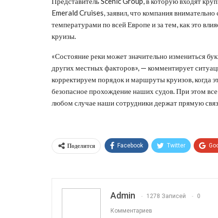
Представитель Scenic Group, в которую входят круп
Emerald Cruises, заявил, что компания внимательн
температурами по всей Европе и за тем, как это влия
круизы.
«Состояние реки может значительно измениться букв
других местных факторов», — комментирует ситуац
корректируем порядок и маршруты круизов, когда э
безопасное прохождение наших судов. При этом все
любом случае наши сотрудники держат прямую связ
Поделится
Facebook
Twitter
Go
Эл. адрес
Admin
1278 Записей
0
Комментариев