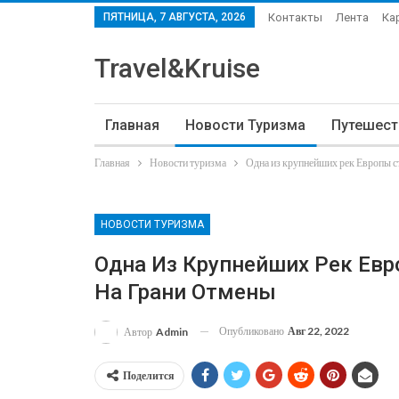
ПЯТНИЦА, 7 АВГУСТА, 2026
Контакты
Лента
Ка
My Account
Travel&Kruise
Главная
Новости Туризма
Путешест
Главная
Новости туризма
Одна из крупнейших рек Европы ст
НОВОСТИ ТУРИЗМА
Одна Из Крупнейших Рек Евр
На Грани Отмены
Опубликовано
Авг 22, 2022
Автор
Admin
Поделится