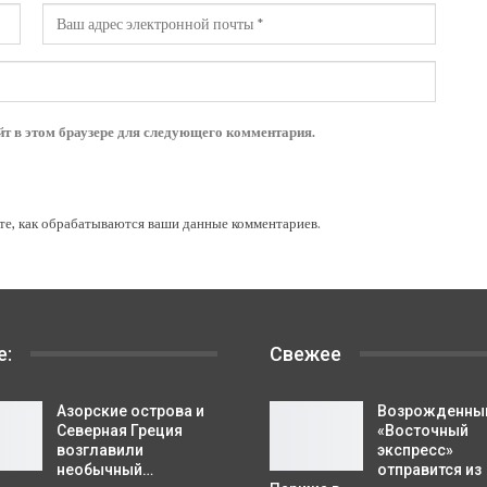
йт в этом браузере для следующего комментария.
те, как обрабатываются ваши данные комментариев
.
е:
Свежее
Азорские острова и
Возрожденны
Северная Греция
«Восточный
возглавили
экспресс»
необычный…
отправится из