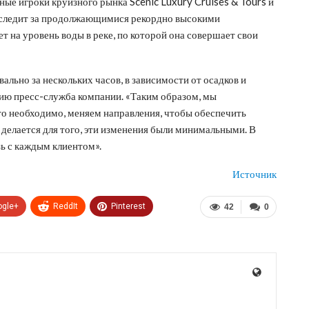
ные игроки круизного рынка Scenic Luxury Cruises & Tours и
о следит за продолжающимися рекордно высокими
ет на уровень воды в реке, по которой она совершает свои
ально за нескольких часов, в зависимости от осадков и
ию пресс-служба компании. «Таким образом, мы
то необходимо, меняем направления, чтобы обеспечить
 делается для того, эти изменения были минимальными. В
ь с каждым клиентом».
Источник
ogle+
ReddIt
Pinterest
42
0