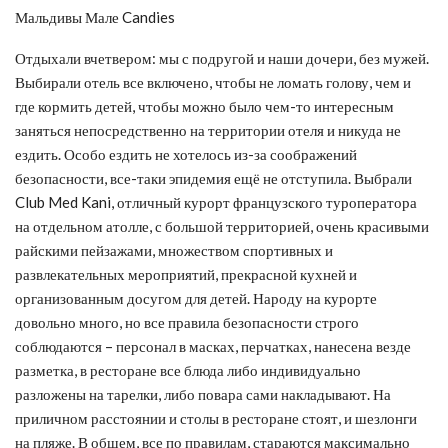
Мальдивы
Мале
Candies
Отдыхали вчетвером: мы с подругой и наши дочери, без мужей.
Выбирали отель все включено, чтобы не ломать голову, чем и
где кормить детей, чтобы можно было чем-то интересным
заняться непосредственно на территории отеля и никуда не
ездить. Особо ездить не хотелось из-за соображений
безопасности, все-таки эпидемия ещё не отступила. Выбрали
Club Med Kani, отличный курорт французского туроператора
на отдельном атолле, с большой территорией, очень красивыми
райскими пейзажами, множеством спортивных и
развлекательных мероприятий, прекрасной кухней и
организованным досугом для детей. Народу на курорте
довольно много, но все правила безопасности строго
соблюдаются – персонал в масках, перчатках, нанесена везде
разметка, в ресторане все блюда либо индивидуально
разложены на тарелки, либо повара сами накладывают. На
приличном расстоянии и столы в ресторане стоят, и шезлонги
на пляже. В общем, все по правилам, стараются максимально