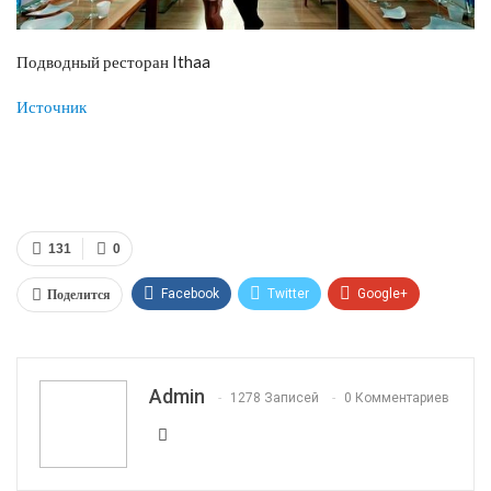
Подводный ресторан Ithaa
Исто
чник
131
0
Поделится
Facebook
Twitter
Google+
ReddIt
WhatsApp
Pinterest
Эл. адрес
Admin
1278 Записей
0 Комментариев