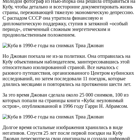
Молодой фотограф из Нью-Йорка она решила отправиться на
Кубу, чтобы детально и всесторонне документировать жизнь
страны, переживающей тяжелую экономическую депрессию.
С распадом СССР она утратила финансовую и
дипломатическую поддержку, ступив в затяжной «особый
период», отмеченный сложным энергетическим и
продовольственным положением.
Но Джован поехала не из-за политики. Она отправилась на
Кубу объективным наблюдателем, заинтересовавшись этой
относительно изолированной страной. Все началось с
разового путешествия, организованного Центром кубинских
исследований, но затем последовали 11 поездок, которые
длились месяцами и повторялись на протяжении шести лет.
За это время Джован сделала около 25 000 снимков, 100 из
которых попали на страницы книги «Куба: неуловимый
остров», опубликованной в 1996 году Гарри Н. Абрамсом.
Долгое время остальные изображения хранились в виде
негативов. Спустя 25 лет после первой поездки на Кубу
Джован пересмотрела свои оригиналы и создала цифровой