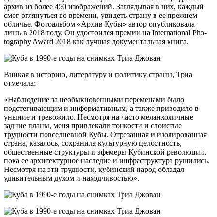
архив из более 450 изображений. Заглядывая в них, каждый
смог оглянуться во времени, увидеть страну в ее прежнем
обличье. Фотоальбом «Архив Кубы» автор опубликовала
лишь в 2018 году. Он удостоился премии на Inter­na­tion­al Pho­
tog­ra­phy Award 2018 как лучшая документальная книга.
Вникая в историю, литературу и политику страны, Триа
отмечала:
«Наблюдение за необыкновенными переменами было
подстегивающим и информативным, а также приводило в
уныние и тревожило. Несмотря на часто меланхоличные
задние планы, меня привлекали тонкости и слоистые
трудности повседневной Кубы. Отрезанная и изолированная
страна, казалось, сохранила культурную целостность,
общественные структуры и эфемеры Кубинской революции,
пока ее архитектурное наследие и инфраструктура рушились.
Несмотря на эти трудности, кубинский народ обладал
удивительным духом и находчивостью».