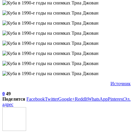
Источник
0
49
Поделится
Facebook
Twitter
Google+
ReddIt
WhatsApp
Pinterest
Эл.
адрес