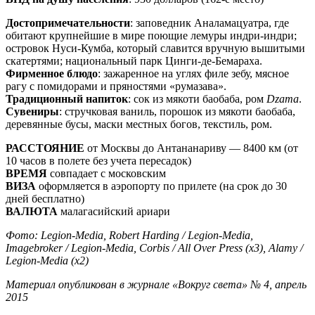
Достопримечательности
: заповедник Аналамацуатра, где
обитают крупнейшие в мире поющие лемуры индри-индри;
островок Нуси-Кумба, который славится вручную вышитыми
скатертями; национальный парк Цинги-де-Бемараха.
Фирменное блюдо
: зажаренное на углях филе зебу, мясное
рагу с помидорами и пряностями «румазава».
Традиционный напиток
: сок из мякоти баобаба, ром
Dzama
.
Сувениры
: стручковая ваниль, порошок из мякоти баобаба,
деревянные бусы, маски местных богов, текстиль, ром.
РАССТОЯНИЕ
от Москвы до Антананариву — 8400 км (от
10 часов в полете без учета пересадок)
ВРЕМЯ
совпадает с московским
ВИЗА
оформляется в аэропорту по прилете (на срок до 30
дней бесплатно)
ВАЛЮТА
малагасийский ариари
Фото: Legion-Media, Robert Harding / Legion-Media,
Imagebroker / Legion-Media, Corbis / All Over Press (х3), Alamy /
Legion-Media (х2)
Материал опубликован в журнале «Вокруг света» № 4, апрель
2015