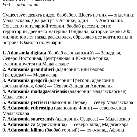
Род — адансония
Существует девять видов баобабов. Шесть из них — эндемики
Мадагаскара. Два растут в Африке, один — в Австралии.
Согласно популярной теории, баобаб расселился по
территории древнего материка Гондвана, который около 200
миллионов лет назад раскололся, образовав все континенты и
острова Южного полушария.
1. Adansonia digitata
(баобаб африканский) — Западная,
Северо-Восточная, Центральная и Южная Африка,
культивируется на Мадагаскаре
2. Adansonia grandidieri
(адансония, или баобаб
Грандидье) — Мадагаскар
3. Adansonia gregorii
(адансония Грегори, адансония
австралийская, боаб) — Северо-Западная Австралия
4. Adansonia madagascariensis
(адансония мадагаскарская) —
Мадагаскар
5. Adansonia perrieri
(адансония Перье) — север Мадагаскара
6. Adansonia rubrostipa
(адансония Фони) — северо-запад
Мадагаскара
7. Adansonia suarezensis
(адансония Суареса) — Мадагаскар
8. Adansonia za
(адансония за) — северо-запад Мадагаскара
9. Adansonia kilima
(баобаб горный) — юго-запад Африки