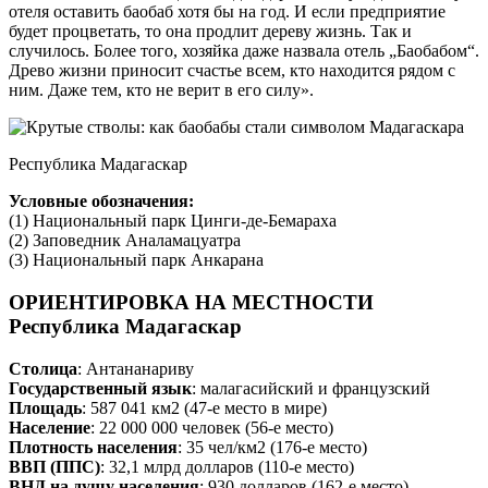
отеля оставить баобаб хотя бы на год. И если предприятие
будет процветать, то она продлит дереву жизнь. Так и
случилось. Более того, хозяйка даже назвала отель „Баобабом“.
Древо жизни приносит счастье всем, кто находится рядом с
ним. Даже тем, кто не верит в его силу».
Республика Мадагаскар
Условные обозначения:
(1) Национальный парк Цинги-де-Бемараха
(2) Заповедник Аналамацуатра
(3) Национальный парк Анкарана
ОРИЕНТИРОВКА НА МЕСТНОСТИ
Республика Мадагаскар
Столица
: Антананариву
Государственный язык
: малагасийский и французский
Площадь
: 587 041 км2 (47-е место в мире)
Население
: 22 000 000 человек (56-е место)
Плотность населения
: 35 чел/км2 (176-е место)
ВВП (ППС)
: 32,1 млрд долларов (110-е место)
ВНД на душу населения
: 930 долларов (162-е место)