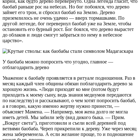
корни, как будто дерево перевернуто. Одна легенда гласит, что
баобаб раньше рос на небесах. Но бог побоялся, что дерево
займет его трон, и сбросил баобаб на Землю. Дерево
приземлилось не очень удачно — вверх тормашками. По
другой легенде, бог перевернул баобаб уже на Земле, чтобы
остановить его бурный рост. Бог боялся, что дерево вырастет
до облаков и люди смогут забраться по нему в небесное
царство».
У баобаба можно попросить что угодно, главное —
отблагодарить дерево
Уважение к баобабу проявляется в ритуале подношения. Раз в
месяц каждый член общины обязан поблагодарить дерево за
хорошую жизнь. «Люди приходят ко мне (потом будут
приходить к моему сыну, ведь знания медиумов передаются
по наследству) и рассказывают, о чем хотят попросить баобаб,
а я говорю, какую именно жертву нужно принести, —
объясняет Мамена. — Например, моя жена долго не могла
иметь детей. Мы забили зебу (вид дикого быка. — Прим.
„Вокруг света“), приготовили и съели всей деревней под
ветвями баобаба. Череп прикрепили к дереву. Уже через месяц
жена забеременела. А если желание проще, то и подношение
может быть проще».