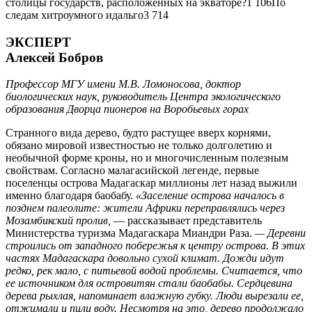
столицы государств, расположенных на экваторе?1 106По
следам хитроумного идальго3 714
ЭКСПЕРТ
Алексей Бобров
Профессор МГУ имени М.В. Ломоносова, доктор
биологических наук, руководитель Центра экологического
образования Дворца пионеров на Воробьевых горах
Странного вида дерево, будто растущее вверх корнями,
обязано мировой известностью не только долголетию и
необычной форме кроны, но и многочисленным полезным
свойствам. Согласно малагасийской легенде, первые
поселенцы острова Мадагаскар миллионы лет назад выжили
именно благодаря баобабу.
«Заселение острова началось в
позднем палеолите: жители Африки переправлялись через
Мозамбикский пролив,
— рассказывает представитель
Министерства туризма Мадагаскара Миандри Раза.
— Деревни
строились от западного побережья к центру острова. В этих
частях Мадагаскара довольно сухой климат. Дожди идут
редко, рек мало, с питьевой водой проблемы. Считается, что
ее источником для островитян стали баобабы. Сердцевина
дерева рыхлая, напоминает влажную губку. Люди вырезали ее,
отжимали и пили воду. Несмотря на это, дерево продолжало