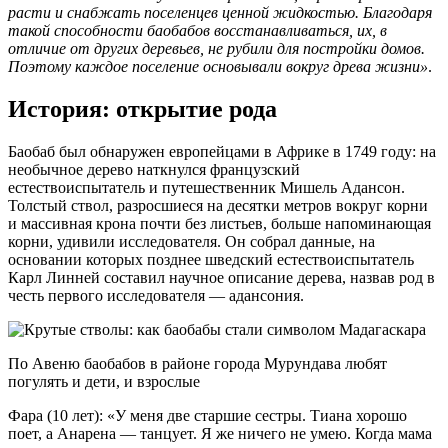
расти и снабжать поселенцев ценной жидкостью. Благодаря
такой способности баобабов восстанавливаться, их, в
отличие от других деревьев, не рубили для постройки домов.
Поэтому каждое поселение основывали вокруг древа жизни»
.
История: открытие рода
Баобаб был обнаружен европейцами в Африке в 1749 году: на
необычное дерево наткнулся французский
естествоиспытатель и путешественник Мишель Адансон.
Толстый ствол, разросшиеся на десятки метров вокруг корни
и массивная крона почти без листьев, больше напоминающая
корни, удивили исследователя. Он собрал данные, на
основании которых позднее шведский естествоиспытатель
Карл Линней составил научное описание дерева, назвав род в
честь первого исследователя — адансония.
По Авеню баобабов в районе города Мурундава любят
погулять и дети, и взрослые
Фара (10 лет): «У меня две старшие сестры. Тиана хорошо
поет, а Анарена — танцует. Я же ничего не умею. Когда мама