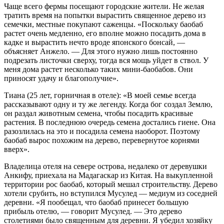
Чаще всего фермы посещают городские жители. Не желая
тратить время на попытки вырастить священное дерево из
семечки, местные покупают саженцы. «Поскольку баобаб
растет очень медленно, его вполне можно посадить дома в
кадке и вырастить нечто вроде японского бонсай, —
объясняет Анжело. — Для этого нужно лишь постоянно
подрезать листочки сверху, тогда вся мощь уйдет в ствол. У
меня дома растет несколько таких мини-баобабов. Они
приносят удачу и благополучие».
Тиана (25 лет, горничная в отеле): «В моей семье всегда
рассказывают одну и ту же легенду. Когда бог создал Землю,
он раздал животным семена, чтобы посадить красивые
растения. В последнюю очередь семена достались гиене. Она
разозлилась на это и посадила семена наоборот. Поэтому
баобаб вырос похожим на дерево, перевернутое корнями
вверх».
Владелица отеля на севере острова, недалеко от деревушки
Анкифу, приехала на Мадагаскар из Китая. На выкупленной
территории рос баобаб, который мешал строительству. Дерево
хотели срубить, но вступился Мусулед — медиум из соседней
деревни. «Я пообещал, что баобаб принесет большую
прибыль отелю, — говорит Мусулед. — Это дерево
столетиями было священным для деревни. Я убедил хозяйку