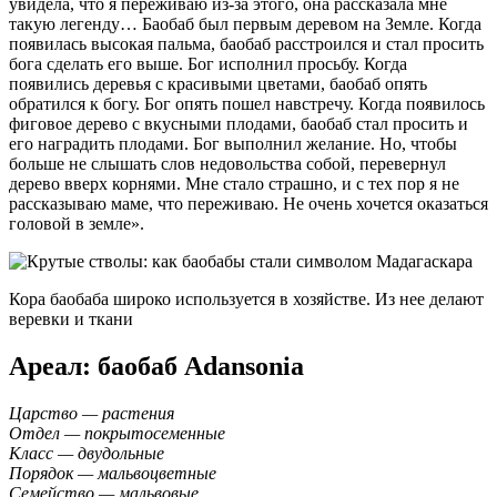
увидела, что я переживаю из-за этого, она рассказала мне
такую легенду… Баобаб был первым деревом на Земле. Когда
появилась высокая пальма, баобаб расстроился и стал просить
бога сделать его выше. Бог исполнил просьбу. Когда
появились деревья с красивыми цветами, баобаб опять
обратился к богу. Бог опять пошел навстречу. Когда появилось
фиговое дерево с вкусными плодами, баобаб стал просить и
его наградить плодами. Бог выполнил желание. Но, чтобы
больше не слышать слов недовольства собой, перевернул
дерево вверх корнями. Мне стало страшно, и с тех пор я не
рассказываю маме, что переживаю. Не очень хочется оказаться
головой в земле».
Кора баобаба широко используется в хозяйстве. Из нее делают
веревки и ткани
Ареал: баобаб Adansonia
Царство — растения
Отдел — покрытосеменные
Класс — двудольные
Порядок — мальвоцветные
Семейство — мальвовые