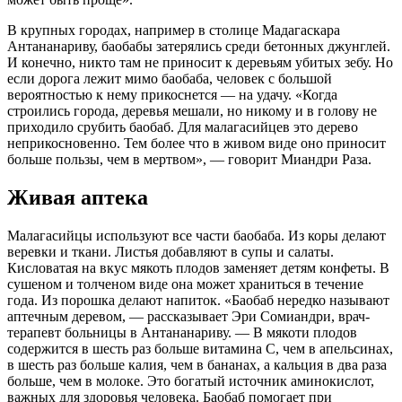
В крупных городах, например в столице Мадагаскара
Антананариву, баобабы затерялись среди бетонных джунглей.
И конечно, никто там не приносит к деревьям убитых зебу. Но
если дорога лежит мимо баобаба, человек с большой
вероятностью к нему прикоснется — на удачу. «Когда
строились города, деревья мешали, но никому и в голову не
приходило срубить баобаб. Для малагасийцев это дерево
неприкосновенно. Тем более что в живом виде оно приносит
больше пользы, чем в мертвом», — говорит Миандри Раза.
Живая аптека
Малагасийцы используют все части баобаба. Из коры делают
веревки и ткани. Листья добавляют в супы и салаты.
Кисловатая на вкус мякоть плодов заменяет детям конфеты. В
сушеном и толченом виде она может храниться в течение
года. Из порошка делают напиток. «Баобаб нередко называют
аптечным деревом, — рассказывает Эри Сомиандри, врач-
терапевт больницы в Антананариву. — В мякоти плодов
содержится в шесть раз больше витамина С, чем в апельсинах,
в шесть раз больше калия, чем в бананах, а кальция в два раза
больше, чем в молоке. Это богатый источник аминокислот,
важных для здоровья человека. Баобаб помогает при