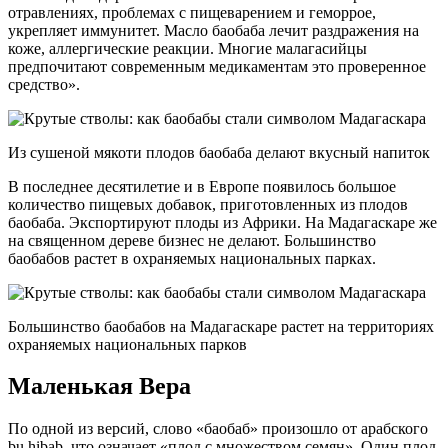
отравлениях, проблемах с пищеварением и геморрое,
укрепляет иммунитет. Масло баобаба лечит раздражения на
коже, аллергические реакции. Многие малагасийцы
предпочитают современным медикаментам это проверенное
средство».
Из сушеной мякоти плодов баобаба делают вкусный напиток
В последнее десятилетие и в Европе появилось большое
количество пищевых добавок, приготовленных из плодов
баобаба. Экспортируют плоды из Африки. На Мадагаскаре же
на священном дереве бизнес не делают. Большинство
баобабов растет в охраняемых национальных парках.
Большинство баобабов на Мадагаскаре растет на территориях
охраняемых национальных парков
Маленькая Вера
По одной из версий, слово «баобаб» произошло от арабского
bu hibab, что означает «плод с множеством семян». Один плод