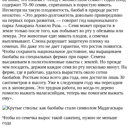
содержит 70–90 семян, спрятанных в пористую мякоть.
Несмотря на такую плодовитость, баобаб в природе растет
неохотно. «Это дерево-долгожитель довольно привередливо
на первых порах развития, — говорит гид национального
парка Анкарана Анжело Раза. — Семя может прорасти в
земле только после того, как побывает во рту у обезьяны или
лемура. Эти животные едят мякоть плодов, а семечки
выплевывают. Слюна разрушает защитную пленку на
семенах. Но даже это не дает гарантии, что росток появится.
Чтобы сохранить национальное достояние, мы выращиваем
баобабы на специальных фермах при парке. Семена
высаживаем в полиэтиленовые пакеты с землей. Но прежде
чем посадить, держим каждое семя во рту несколько минут. На
ферме, где я работаю, удалось вырастить около сотни
баобабов. Росткам пока всего два года, они достигли лишь 30
сантиметров в высоту. Уже в следующем году мы пересадим
их в заповедник. Это трудная работа, но когда-то дерево
помогло выжить малагасийцам, теперь мы помогаем выжить
ему».
Чтобы из семечка вырос такой саженец, нужно не меньше
года