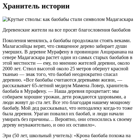
Хранитель истории
Деревенские жители на все просят благословения баобабов
Поколения менялись, а баобабы продолжали стоять веками.
Малагасийцы верят, что священное дерево забирает души
умерших. В деревне Мурафену в провинции Анциранана на
севере Мадагаскара растет один из самых старых баобабов в
этой местности — ему, по мнению жителей деревни, около
2000 лет. Ствол высотой около 25 метров обернут красной
тканью — знак того, что баобаб неоднократно спасал
деревню. «Все баобабы считаются деревьями жизни, —
рассказывает 65-летний медиум Мамена Ловер, хранитель
баобаба в Мурафену. — Наша деревня процветает: мы
собираем хорошие урожаи, дети рождаются здоровыми, а
люди живут до ста лет. Все это благодаря нашему мощному
баобабу. Мой дед рассказывал, что неподалеку когда-то тоже
была деревня. Ураган повалил их баобаб, и люди начали
умирать без причины… Вероятно, они относились к своему
дереву неуважительно, и оно их оставило».
Эри (50 лет, школьный учитель): «Крона баобаба похожа на