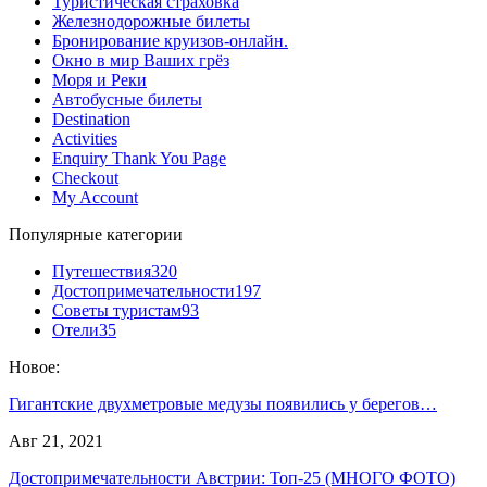
Туристическая страховка
Железнодорожные билеты
Бронирование круизов-онлайн.
Окно в мир Ваших грёз
Моря и Реки
Автобусные билеты
Destination
Activities
Enquiry Thank You Page
Checkout
My Account
Популярные категории
Путешествия
320
Достопримечательности
197
Советы туристам
93
Отели
35
Новое:
Гигантские двухметровые медузы появились у берегов…
Авг 21, 2021
Достопримечательности Австрии: Топ-25 (МНОГО ФОТО)