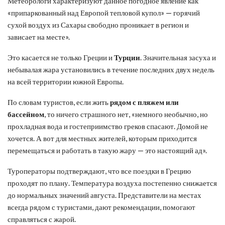
Метеорологи характеризуют данное погодное явление как
«припаркованный над Европой тепловой купол» — горячий
сухой воздух из Сахары свободно проникает в регион и
зависает на месте».
Это касается не только Греции и
Турции
. Значительная засуха и
небывалая жара установились в течение последних двух недель
на всей территории южной Европы.
По словам туристов, если жить
рядом с пляжем или
бассейном
, то ничего страшного нет, «немного необычно, но
прохладная вода и гостеприимство греков спасают. Домой не
хочется. А вот для местных жителей, которым приходится
перемещаться и работать в такую жару — это настоящий ад».
Туроператоры подтверждают, что все поездки в Грецию
проходят по плану. Температура воздуха постепенно снижается
до нормальных значений августа. Представители на местах
всегда рядом с туристами, дают рекомендации, помогают
справляться с жарой.