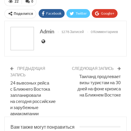
22
0
Facebook
Twitter
Google+
Поделится
ReddIt
WhatsApp
Pinterest
Admin
1278 Записей
0 Комментариев
Эл. адрес
ПРЕДЫДУЩАЯ
СЛЕДУЮЩАЯ ЗАПИСЬ
ЗАПИСЬ
Таиланд продлевает
визы туристам на 30
24 вывозных рейса
дней на фоне кризиса
с Ближнего Востока
на Ближнем Востоке
запланировали
на сегодня российские
и зарубежные
авиакомпании
Вам также могут понравиться