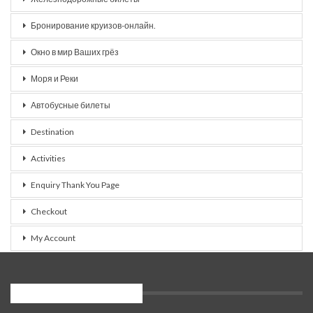
Бронирование круизов-онлайн.
Окно в мир Ваших грёз
Моря и Реки
Автобусные билеты
Destination
Activities
Enquiry Thank You Page
Checkout
My Account
Популярные категории