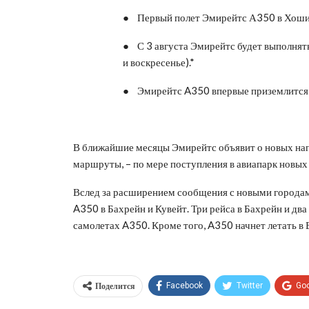
● Первый полет Эмирейтс А350 в Хошими
● С 3 августа Эмирейтс будет выполнять 
и воскресенье).*
● Эмирейтс A350 впервые приземлится в
В ближайшие месяцы Эмирейтс объявит о новых нап
маршруты, – по мере поступления в авиапарк новых
Вслед за расширением сообщения с новыми городам
A350 в Бахрейн и Кувейт. Три рейса в Бахрейн и два
самолетах A350. Кроме того, A350 начнет летать в 
Поделится
Facebook
Twitter
Go