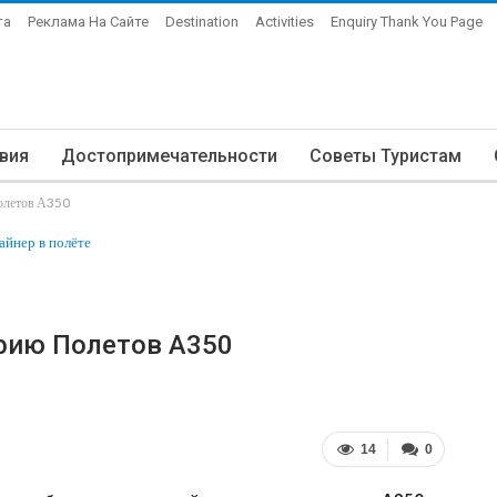
та
Реклама На Сайте
Destination
Activities
Enquiry Thank You Page
вия
Достопримечательности
Советы Туристам
олетов А350
фию Полетов А350
14
0