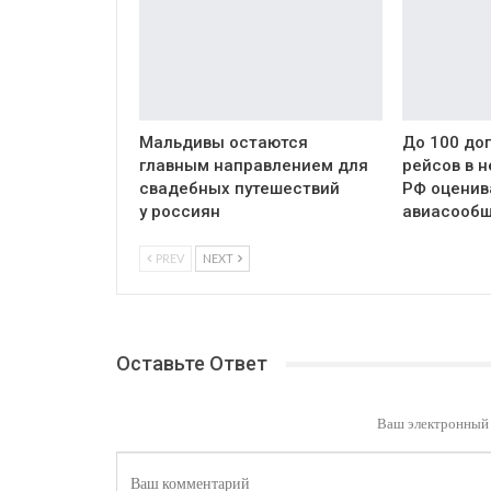
Мальдивы остаются
До 100 до
главным направлением для
рейсов в 
свадебных путешествий
РФ оценив
у россиян
авиасообщ
PREV
NEXT
Оставьте Ответ
Ваш электронный 