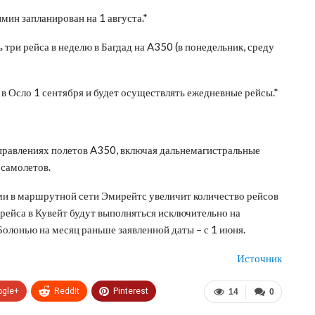
н запланирован на 1 августа.*
три рейса в неделю в Багдад на A350 (в понедельник, среду
 Осло 1 сентября и будет осуществлять ежедневные рейсы.*
равлениях полетов A350, включая дальнемагистральные
 самолетов.
и в маршрутной сети Эмирейтс увеличит количество рейсов
 рейса в Кувейт будут выполняться исключительно на
Болонью на месяц раньше заявленной даты – с 1 июня.
Источник
ogle+
ReddIt
Pinterest
14
0