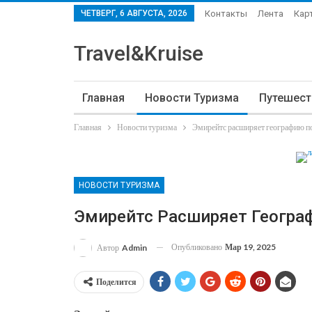
ЧЕТВЕРГ, 6 АВГУСТА, 2026
Контакты
Лента
Кар
My Account
Travel&Kruise
Главная
Новости Туризма
Путешест
Главная
Новости туризма
Эмирейтс расширяет географию п
НОВОСТИ ТУРИЗМА
Эмирейтс Расширяет Геогра
Опубликовано
Мар 19, 2025
Автор
Admin
Поделится