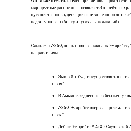
Он также отметил:
«Расширение авиапарка за счет
маршрутные расписания позволяет Эмирейтс сохра
путешественники, ценящие сочетание широкого выб
недоступного на борту других авиакомпаний».
Самолеты A350, пополнившие авиапарк Эмирейтс, 
направлениям:
● Эмирейтс будет осуществлять шесть ре
июня.*
● В Амман ежедневные рейсы начнут вып
● A350 Эмирейтс впервые приземлится в
июля.*
● Дебют Эмирейтс A350 в Саудовской Ар