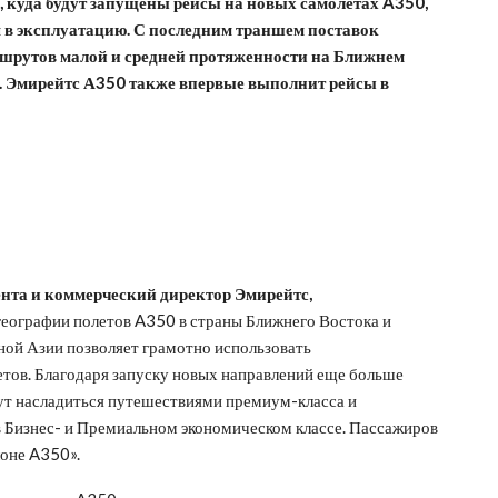
 куда будут запущены рейсы на новых самолетах A350,
я в эксплуатацию. С последним траншем поставок
шрутов малой и средней протяженности на Ближнем
ы. Эмирейтс А350 также впервые выполнит рейсы в
ента и коммерческий директор Эмирейтс,
еографии полетов A350 в страны Ближнего Востока и
ной Азии позволяет грамотно использовать
тов. Благодаря запуску новых направлений еще больше
ут насладиться путешествиями премиум-класса и
в Бизнес- и Премиальном экономическом классе. Пассажиров
оне A350».