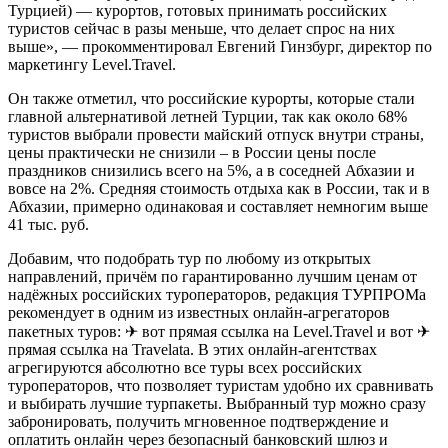
Турцией) — курортов, готовых принимать российских
туристов сейчас в разы меньше, что делает спрос на них
выше», — прокомментировал Евгений Гинзбург, директор по
маркетингу Level.Travel.
Он также отметил, что российские курорты, которые стали
главной альтернативой летней Турции, так как около 68%
туристов выбрали провести майский отпуск внутри страны,
цены практически не снизили – в России цены после
праздников снизились всего на 5%, а в соседней Абхазии и
вовсе на 2%. Средняя стоимость отдыха как в России, так и в
Абхазии, примерно одинаковая и составляет немногим выше
41 тыс. руб.
Добавим, что подобрать тур по любому из открытых
направлений, причём по гарантированно лучшим ценам от
надёжных российских туроператоров, редакция ТУРПРОМа
рекомендует в одним из известных онлайн-агрегаторов
пакетных туров: ✈ вот прямая ссылка на Level.Travel и вот ✈
прямая ссылка на Travelata. В этих онлайн-агентствах
агрегируются абсолютно все туры всех российских
туроператоров, что позволяет туристам удобно их сравнивать
и выбирать лучшие турпакеты. Выбранный тур можно сразу
забронировать, получить мгновенное подтверждение и
оплатить онлайн через безопасный банковский шлюз и