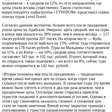
подешевели – в среднем на 12%, но есть направления, где
цены упали весьма существенно. Такую статистику
корреспонденту инфогруппы «ТУРПРОМ» представил сервис
поиска туров Level.Travel.
Согласно данным экспертов, больше всего после праздников
упали цены на Арабские Эмираты: здесь средний чек на туры
в конце мая оказался на 39% ниже, чем в начале месяца — 127
тысяч рублей против 207 тысяч. На втором месте — Куба,
подешевевшая после майских на 15%, сейчас туда отправиться
можно за 178 тысяч рублей. Туры на Мальдивы стали дешевле
на 11%, а на Кипр — на 10%, средняя цена соответственно
составляет 343 тыс. и 102 тыс. рублей. Египет, который пока
не открылся, также подешевел – но всего на 8%, сейчас туда
можно отправиться за 142 тыс. рублей.
«Вторая половина мая (после праздников) — традиционно
время самых выгодных цен на отдых, когда спрос уже
схлынул после майских выходных. В прошлые годы это время
можно было улететь в отпуск в два-три раза дешевле, чем в
праздничные даты. Отельеры также старались привлечь
туристов скидками и дополнительными услугами. Однако в
этом году сэкономить оказалось сложнее, а снижение цен
стало не таким заметным. Виной всему закрытые границы с
популярными у туристов направлениями (в первую очередь