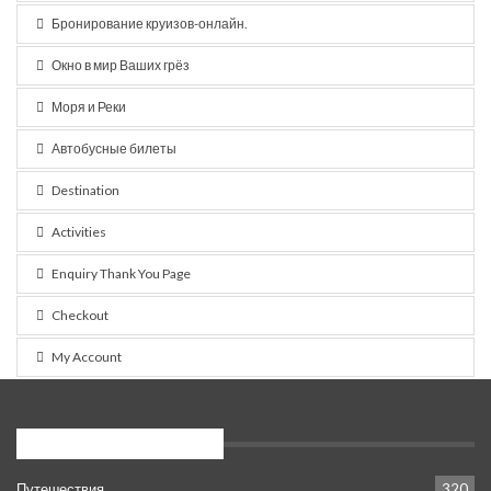
Бронирование круизов-онлайн.
Окно в мир Ваших грёз
Моря и Реки
Автобусные билеты
Destination
Activities
Enquiry Thank You Page
Checkout
My Account
Популярные категории
Путешествия
320